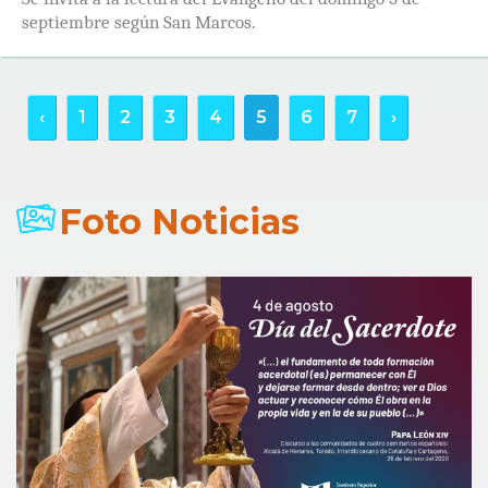
septiembre según San Marcos.
‹
1
2
3
4
5
6
7
›
Foto Noticias