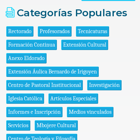
Categorías Populares
Rectorado
Profesorados
Tecnicaturas
Formación Continua
Extensión Cultural
Anexo Eldorado
Extensión Áulica Bernardo de Irigoyen
Centro de Pastoral Institucional
Investigación
Iglesia Católica
Artículos Especiales
Informes e Inscripción
Medios vinculados
Servicios
Mbojere Cultural
Centro de Teología y Filosofía