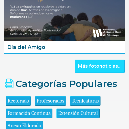
Día del Amigo
Más fotonoticias...
Categorías Populares
Rectorado
Profesorados
Tecnicaturas
Formación Continua
Extensión Cultural
Anexo Eldorado