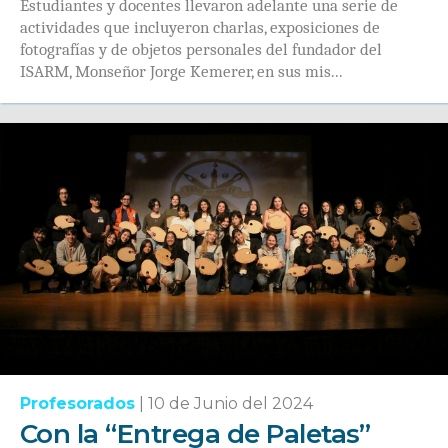
Estudiantes y docentes llevaron adelante una serie de
actividades que incluyeron charlas, exposiciones de
fotografías y de objetos personales del fundador del
ISARM, Monseñor Jorge Kemerer, en sus mis...
Profesorados
|
10 de Junio del 2024
Con la “Entrega de Paletas”