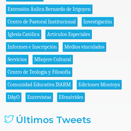
Extensión Áulica Bernardo de Irigoyen
Centro de Pastoral Institucional
Investigación
Iglesia Católica
Artículos Especiales
Informes e Inscripción
Medios vinculados
Servicios
Mbojere Cultural
Centro de Teología y Filosofía
Comunidad Educativa ISARM
Ediciones Montoya
DAyO
Entrevistas
Efemérides
Últimos Tweets