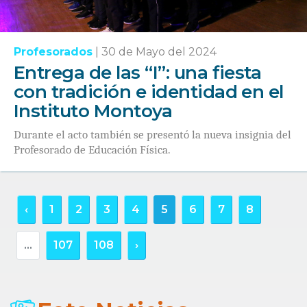
Profesorados
|
30 de Mayo del 2024
Entrega de las “I”: una fiesta
con tradición e identidad en el
Instituto Montoya
Durante el acto también se presentó la nueva insignia del
Profesorado de Educación Física.
‹
1
2
3
4
5
6
7
8
...
107
108
›