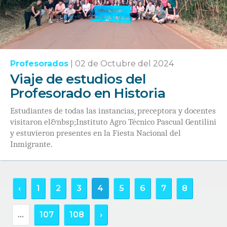
Profesorados
|
02 de Octubre del 2024
Viaje de estudios del
Profesorado en Historia
Estudiantes de todas las instancias, preceptora y docentes
visitaron el&nbsp;Instituto Agro Técnico Pascual Gentilini
y estuvieron presentes en la Fiesta Nacional del
Inmigrante.
‹
1
2
3
4
5
6
7
8
...
107
108
›