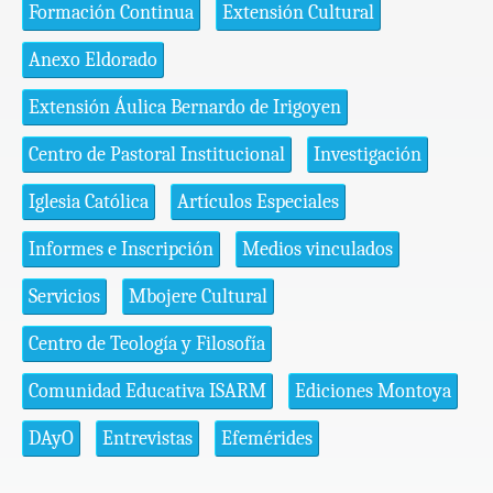
Formación Continua
Extensión Cultural
Anexo Eldorado
Extensión Áulica Bernardo de Irigoyen
Centro de Pastoral Institucional
Investigación
Iglesia Católica
Artículos Especiales
Informes e Inscripción
Medios vinculados
Servicios
Mbojere Cultural
Centro de Teología y Filosofía
Comunidad Educativa ISARM
Ediciones Montoya
DAyO
Entrevistas
Efemérides