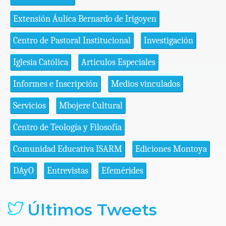
Extensión Áulica Bernardo de Irigoyen
Centro de Pastoral Institucional
Investigación
Iglesia Católica
Artículos Especiales
Informes e Inscripción
Medios vinculados
Servicios
Mbojere Cultural
Centro de Teología y Filosofía
Comunidad Educativa ISARM
Ediciones Montoya
DAyO
Entrevistas
Efemérides
Últimos Tweets