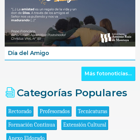
Día del Amigo
Más fotonoticias...
Categorías Populares
Rectorado
Profesorados
Tecnicaturas
Formación Continua
Extensión Cultural
Anexo Eldorado