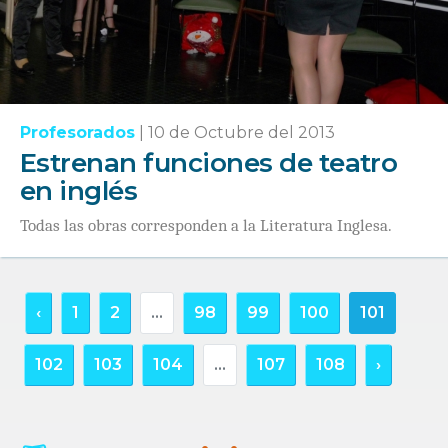
Profesorados
|
10 de Octubre del 2013
Estrenan funciones de teatro
en inglés
Todas las obras corresponden a la Literatura Inglesa.
‹
1
2
...
98
99
100
101
102
103
104
...
107
108
›