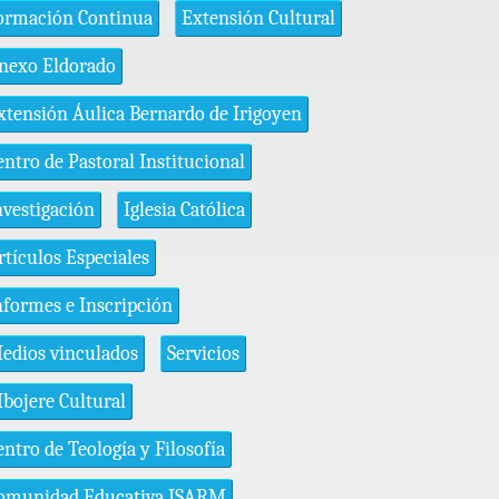
ormación Continua
Extensión Cultural
nexo Eldorado
xtensión Áulica Bernardo de Irigoyen
entro de Pastoral Institucional
nvestigación
Iglesia Católica
rtículos Especiales
nformes e Inscripción
edios vinculados
Servicios
bojere Cultural
entro de Teología y Filosofía
omunidad Educativa ISARM