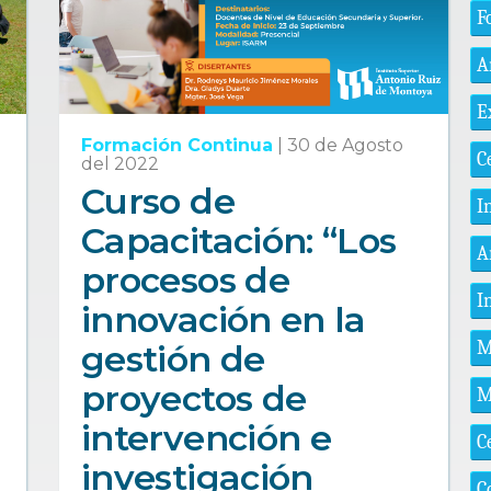
F
A
E
Formación Continua
|
30 de Agosto
C
del 2022
Curso de
I
Capacitación: “Los
A
procesos de
I
innovación en la
M
gestión de
proyectos de
M
intervención e
C
investigación
C