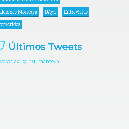
diciones Montoya
DAyO
Entrevistas
femérides
Últimos Tweets
weets por @inst_montoya