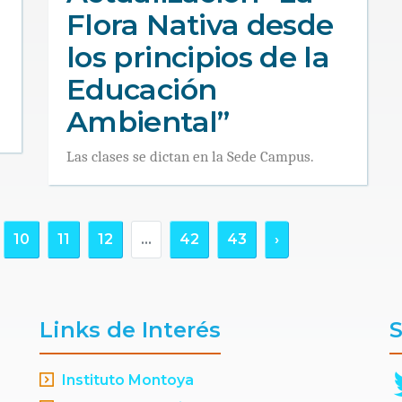
Flora Nativa desde
los principios de la
Educación
Ambiental”
Las clases se dictan en la Sede Campus.
10
11
12
...
42
43
›
Links de Interés
S
Instituto Montoya