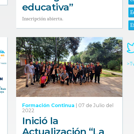
educativa”
E
Inscripción abierta.
E
>T
Formación Continua
|
07 de Julio del
2022
Inició la
Actualización “La