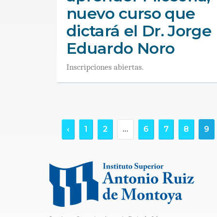
nuevo curso que
dictará el Dr. Jorge
Eduardo Noro
Inscripciones abiertas.
‹
1
2
...
6
7
8
9