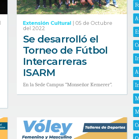
F
A
l
Extensión Cultural
|
05 de Octubre
del 2022
E
Se desarrolló el
C
Torneo de Fútbol
Intercarreras
I
ISARM
A
En la Sede Campus “Monseñor Kemerer”.
I
M
M
C
C