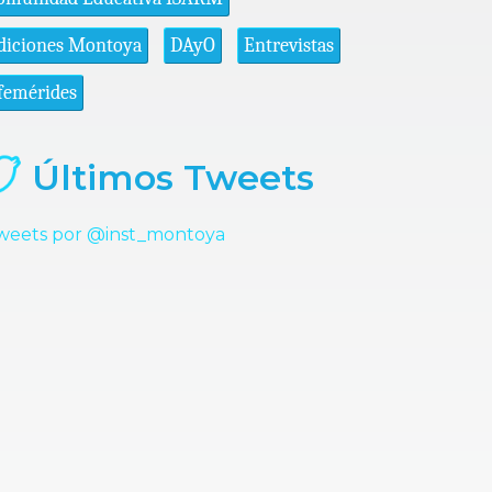
diciones Montoya
DAyO
Entrevistas
femérides
Últimos Tweets
weets por @inst_montoya