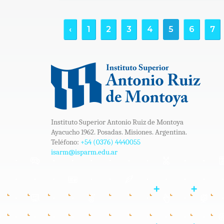
‹
1
2
3
4
5
6
7
Instituto Superior Antonio Ruiz de Montoya
Ayacucho 1962. Posadas. Misiones. Argentina.
Teléfono:
+54 (0376) 4440055
isarm@isparm.edu.ar