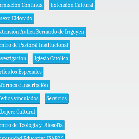
ormación Continua
Extensión Cultural
nexo Eldorado
xtensión Áulica Bernardo de Irigoyen
entro de Pastoral Institucional
nvestigación
Iglesia Católica
rtículos Especiales
nformes e Inscripción
edios vinculados
Servicios
bojere Cultural
entro de Teología y Filosofía
omunidad Educativa ISARM