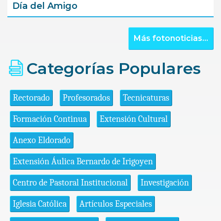
Día del Amigo
Más fotonoticias...
Categorías Populares
Rectorado
Profesorados
Tecnicaturas
Formación Continua
Extensión Cultural
Anexo Eldorado
Extensión Áulica Bernardo de Irigoyen
Centro de Pastoral Institucional
Investigación
Iglesia Católica
Artículos Especiales