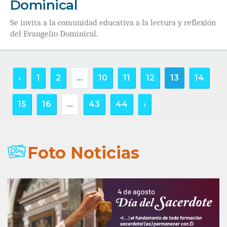
Dominical
Se invita a la comunidad educativa a la lectura y reflexión
del Evangelio Dominical.
‹
1
2
...
10
11
12
13
14
15
16
...
43
44
›
Foto Noticias