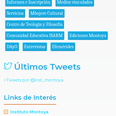
Informes e Inscripción
Medios vinculados
Servicios
Mbojere Cultural
Centro de Teología y Filosofía
Comunidad Educativa ISARM
Ediciones Montoya
DAyO
Entrevistas
Efemérides
Últimos Tweets
>Tweets por @inst_montoya
Links de Interés
Instituto Montoya