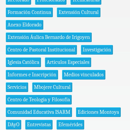
Formación Continua
Extensión Cultural
Anexo Eldorado
Extensión Áulica Bernardo de Irigoyen
Centro de Pastoral Institucional
Investigación
Iglesia Católica
Artículos Especiales
Informes e Inscripción
Medios vinculados
Servicios
Mbojere Cultural
Centro de Teología y Filosofía
Comunidad Educativa ISARM
Ediciones Montoya
DAyO
Entrevistas
Efemérides