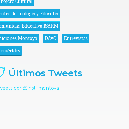
bojere Cultural
entro de Teología y Filosofía
omunidad Educativa ISARM
diciones Montoya
DAyO
Entrevistas
femérides
Últimos Tweets
weets por @inst_montoya