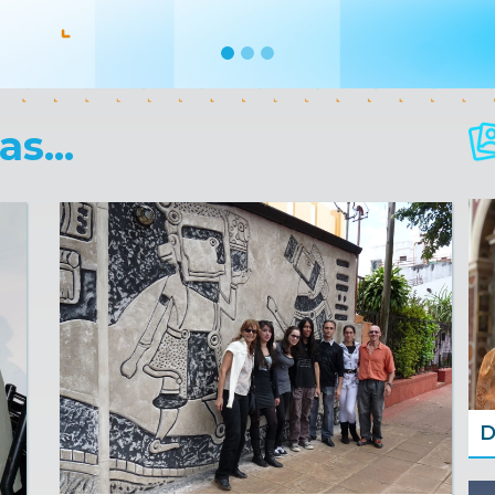
s...
D