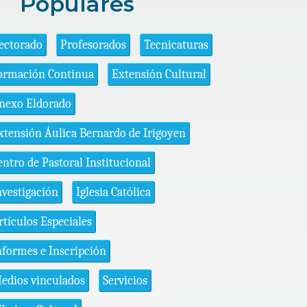
Populares
ectorado
Profesorados
Tecnicaturas
ormación Continua
Extensión Cultural
nexo Eldorado
xtensión Áulica Bernardo de Irigoyen
entro de Pastoral Institucional
nvestigación
Iglesia Católica
rtículos Especiales
nformes e Inscripción
edios vinculados
Servicios