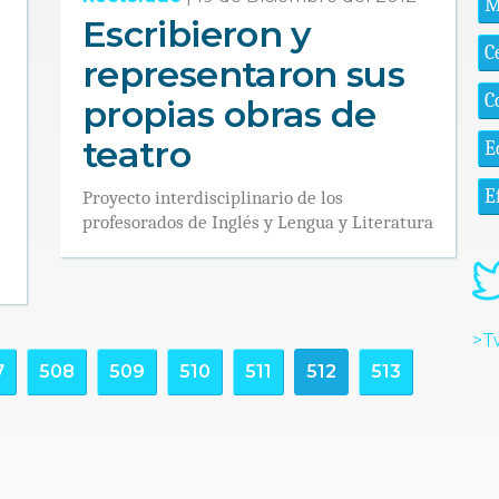
M
Escribieron y
C
representaron sus
C
propias obras de
teatro
E
E
Proyecto interdisciplinario de los
profesorados de Inglés y Lengua y Literatura
>T
7
508
509
510
511
512
513