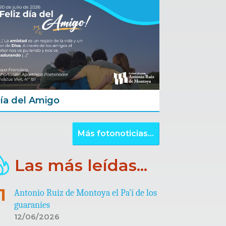
ía del Amigo
Más fotonoticias...
Las más leídas...
Antonio Ruiz de Montoya el Pa’í de los
guaraníes
12/06/2026