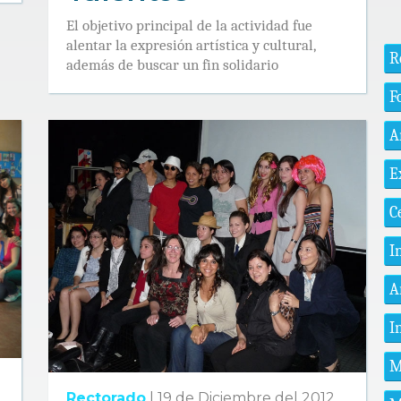
El objetivo principal de la actividad fue
alentar la expresión artística y cultural,
R
además de buscar un fin solidario
F
A
E
C
I
A
I
M
Rectorado
|
19 de Diciembre del 2012