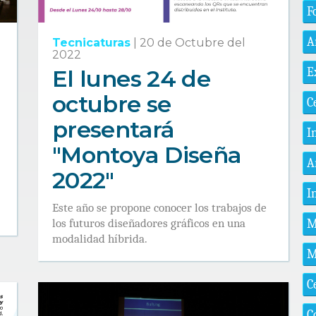
F
A
Tecnicaturas
|
20 de Octubre del
2022
El lunes 24 de
E
octubre se
C
presentará
I
"Montoya Diseña
A
2022"
I
Este año se propone conocer los trabajos de
los futuros diseñadores gráficos en una
M
modalidad híbrida.
M
C
C