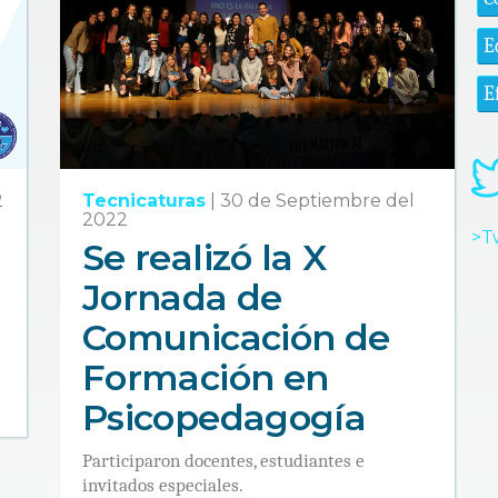
E
E
2
Tecnicaturas
|
30 de Septiembre del
2022
>T
Se realizó la X
Jornada de
Comunicación de
Formación en
Psicopedagogía
Participaron docentes, estudiantes e
invitados especiales.