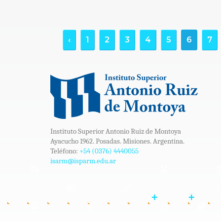
‹
1
2
3
4
5
6
7
Instituto Superior Antonio Ruiz de Montoya
Ayacucho 1962. Posadas. Misiones. Argentina.
Teléfono:
+54 (0376) 4440055
isarm@isparm.edu.ar