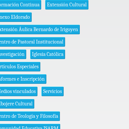
ormación Continua
Extensión Cultural
nexo Eldorado
xtensión Áulica Bernardo de Irigoyen
entro de Pastoral Institucional
nvestigación
Iglesia Católica
rtículos Especiales
nformes e Inscripción
edios vinculados
Servicios
bojere Cultural
entro de Teología y Filosofía
omunidad Educativa ISARM