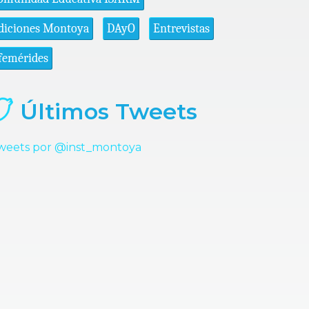
diciones Montoya
DAyO
Entrevistas
femérides
Últimos Tweets
weets por @inst_montoya