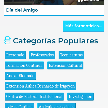
Día del Amigo
Más fotonoticias...
Categorías Populares
Rectorado
Profesorados
Tecnicaturas
Formación Continua
Extensión Cultural
Anexo Eldorado
Extensión Áulica Bernardo de Irigoyen
Centro de Pastoral Institucional
Investigación
Iglesia Católica
Artículos Especiales